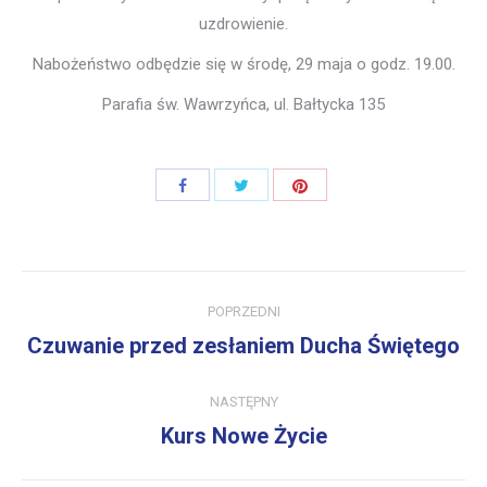
uzdrowienie.
Nabożeństwo odbędzie się w środę, 29 maja o godz. 19.00.
Parafia św. Wawrzyńca, ul. Bałtycka 135
Share
Share
Share
with
with
with
Twitter
Pinterest
Facebook
Post
POPRZEDNI
navigation
Czuwanie przed zesłaniem Ducha Świętego
Previous
post:
NASTĘPNY
Kurs Nowe Życie
Next
post: