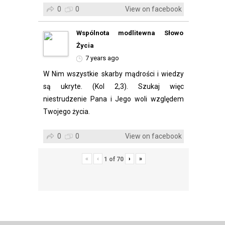
0
0
View on facebook
Wspólnota modlitewna Słowo
Życia
7 years ago
W Nim wszystkie skarby mądrości i wiedzy
są ukryte.️ (Kol 2,3). Szukaj więc
niestrudzenie Pana i Jego woli względem
Twojego życia.
0
0
View on facebook
«
‹
›
»
1
of
70