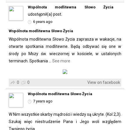
Wspólnota modlitewna Słowo Życia
udostępnił(a) post.
6 years ago
Wspólnota modlitewna Słowo Życia
Wspólnota modlitewna Słowo Życia zaprasza w wakacje, na
otwarte spotkania modlitewne. Będą odbywać się one w
środy po Mszy św. wieczornej w kościele, w ustalonych
terminach. Spotkania
...
See more
0
0
View on facebook
Wspólnota modlitewna Słowo Życia
7 years ago
W Nim wszystkie skarby mądrości i wiedzy są ukryte.️ (Kol 2,3).
Szukaj więc niestrudzenie Pana i Jego woli względem
Twojego życia.