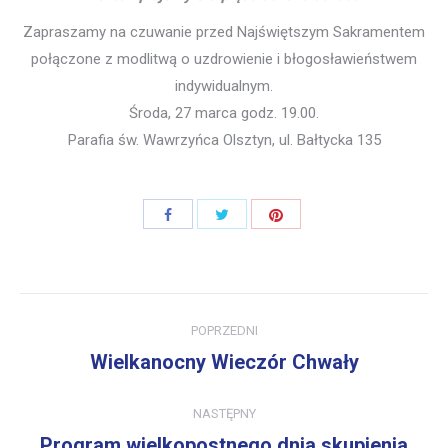
Zapraszamy na czuwanie przed Najświętszym Sakramentem
połączone z modlitwą o uzdrowienie i błogosławieństwem
indywidualnym.
Środa, 27 marca godz. 19.00.
Parafia św. Wawrzyńca Olsztyn, ul. Bałtycka 135
Share
Share
Share
with
with
with
Twitter
Pinterest
Facebook
Post
POPRZEDNI
navigation
Wielkanocny Wieczór Chwały
Previous
post:
NASTĘPNY
Program wielkopostnego dnia skupienia
Next